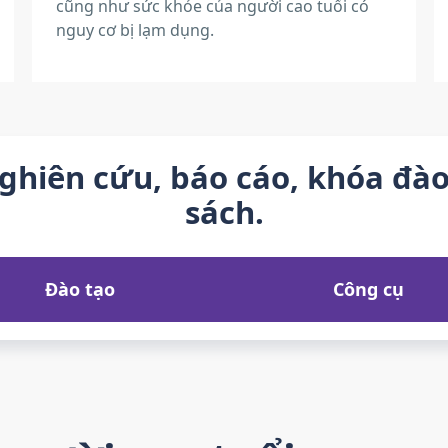
cũng như sức khỏe của người cao tuổi có
nguy cơ bị lạm dụng.
hiên cứu, báo cáo, khóa đào 
sách.
Đào tạo
Công cụ