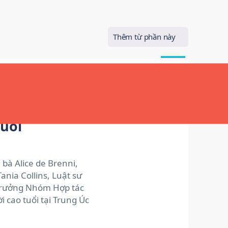
Thêm từ phần này
13
THÁNG
TÁM
ình
tuổi
 bà Alice de Brenni,
nia Collins, Luật sư
, Trưởng Nhóm Hợp tác
 cao tuổi tại Trung Úc