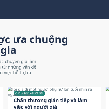
ược ưa chuộng
gia
ác chuyên gia làm
đề từ những vấn đề
 việc hỗ trợ ra
CHĂM SÓC NGƯỜI GIÀ
Chấn thương gián tiếp và làm
việc với người già