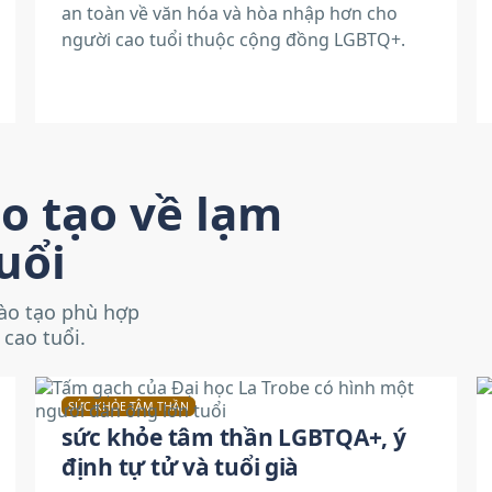
an toàn về văn hóa và hòa nhập hơn cho
người cao tuổi thuộc cộng đồng LGBTQ+.
o tạo về lạm
uổi
ào tạo phù hợp
 cao tuổi.
SỨC KHỎE TÂM THẦN
sức khỏe tâm thần LGBTQA+, ý
định tự tử và tuổi già