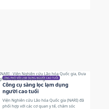
ỨNG PHÓ VỚI LẠM DỤNG NGƯỜI CAO TUỔI
Công cụ sàng lọc lạm dụng
người cao tuổi
Viện Nghiên cứu Lão hóa Quốc gia (NARI) đã
phối hợp với các cơ quan y tế, chăm sóc