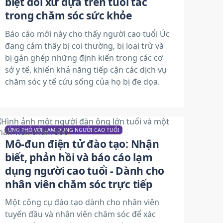
biệt đối xử dựa trên tuổi tác
trong chăm sóc sức khỏe
Báo cáo mới này cho thấy người cao tuổi Úc
đang cảm thấy bị coi thường, bị loại trừ và
bị gán ghép những định kiến trong các cơ
sở y tế, khiến khả năng tiếp cận các dịch vụ
chăm sóc y tế cứu sống của họ bị đe dọa.
ỨNG PHÓ VỚI LẠM DỤNG NGƯỜI CAO TUỔI
Mô-đun điện tử đào tạo: Nhận
biết, phản hồi và báo cáo lạm
dụng người cao tuổi - Dành cho
nhân viên chăm sóc trực tiếp
Một công cụ đào tạo dành cho nhân viên
tuyến đầu và nhân viên chăm sóc để xác