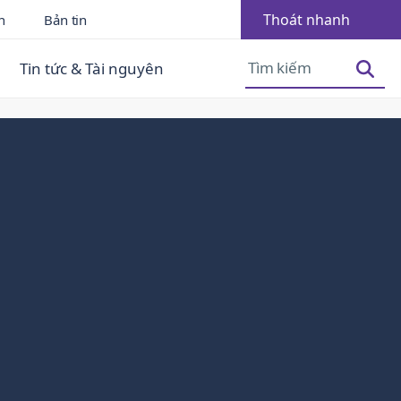
Thoát nhanh
n
Bản tin
Tăng cỡ phông
Giảm cỡ phông
Tin tức & Tài nguyên