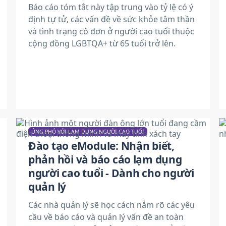
Báo cáo tóm tắt này tập trung vào tỷ lệ có ý
định tự tử, các vấn đề về sức khỏe tâm thần
và tình trạng cô đơn ở người cao tuổi thuộc
cộng đồng LGBTQA+ từ 65 tuổi trở lên.
ỨNG PHÓ VỚI LẠM DỤNG NGƯỜI CAO TUỔI
Đào tạo eModule: Nhận biết,
phản hồi và báo cáo lạm dụng
người cao tuổi - Dành cho người
quản lý
Các nhà quản lý sẽ học cách nắm rõ các yêu
cầu về báo cáo và quản lý vấn đề an toàn