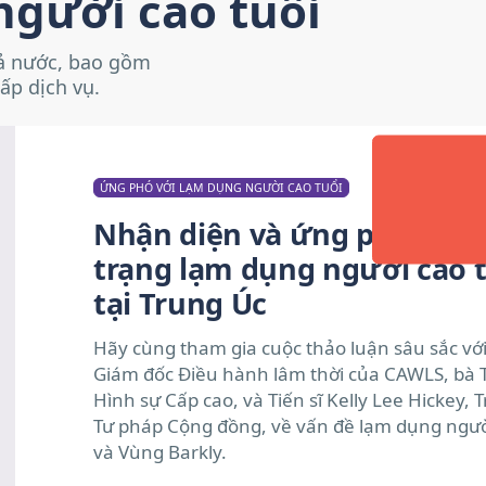
người cao tuổi
cả nước, bao gồm
ấp dịch vụ.
ỨNG PHÓ VỚI LẠM DỤNG NGƯỜI CAO TUỔI
Nhận diện và ứng phó với t
trạng lạm dụng người cao 
tại Trung Úc
Hãy cùng tham gia cuộc thảo luận sâu sắc với
Giám đốc Điều hành lâm thời của CAWLS, bà Ta
Hình sự Cấp cao, và Tiến sĩ Kelly Lee Hickey
Tư pháp Cộng đồng, về vấn đề lạm dụng người
và Vùng Barkly.