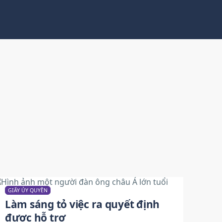
GIẤY ỦY QUYỀN
Làm sáng tỏ việc ra quyết định
được hỗ trợ