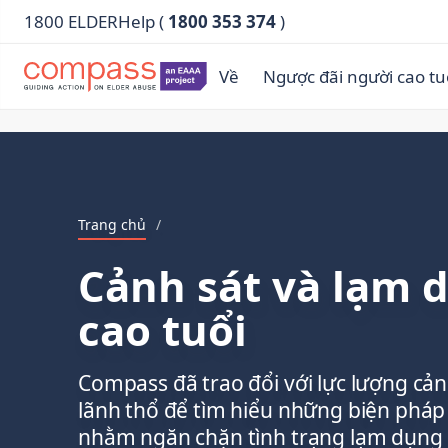
1800 ELDERHelp (
1800 353 374
)
Về
Ngược đãi người cao tu
Trang chủ
/
Cảnh sát và lạm 
cao tuổi
Compass đã trao đổi với lực lượng cản
lãnh thổ để tìm hiểu những biện phá
nhằm ngăn chặn tình trạng lạm dụng 