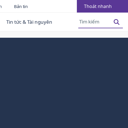
Thoát nhanh
n
Bản tin
Tăng cỡ phông
Giảm cỡ phông
Tin tức & Tài nguyên