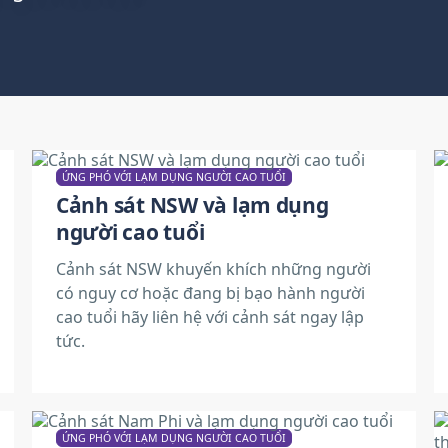
ỨNG PHÓ VỚI LẠM DỤNG NGƯỜI CAO TUỔI
Cảnh sát NSW và lạm dụng
người cao tuổi
Cảnh sát NSW khuyến khích những người
có nguy cơ hoặc đang bị bạo hành người
cao tuổi hãy liên hệ với cảnh sát ngay lập
tức.
ỨNG PHÓ VỚI LẠM DỤNG NGƯỜI CAO TUỔI