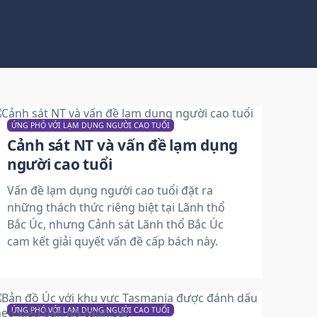
ỨNG PHÓ VỚI LẠM DỤNG NGƯỜI CAO TUỔI
Cảnh sát NT và vấn đề lạm dụng
người cao tuổi
Vấn đề lạm dụng người cao tuổi đặt ra
những thách thức riêng biệt tại Lãnh thổ
Bắc Úc, nhưng Cảnh sát Lãnh thổ Bắc Úc
cam kết giải quyết vấn đề cấp bách này.
ỨNG PHÓ VỚI LẠM DỤNG NGƯỜI CAO TUỔI