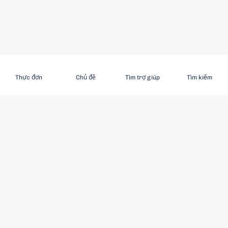
Đăng ký
Thực đơn
Chủ đề
Tìm trợ giúp
Tìm kiếm
KHÁM PHÁ
Ngược đãi người cao tuổi
Chủ đề nổi bật
Các tác giả nổi bật