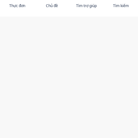
Thực đơn
Chủ đề
Tìm trợ giúp
Tìm kiếm
KHÁM PHÁ
Ngược đãi người cao tuổi
Chủ đề nổi bật
Các tác giả nổi bật
Tài nguyên
Nhà cung cấp dịch vụ
Tôi có an toàn và được tôn trọng không?